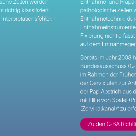
gische Zellen werden
Entnahme- und Präpara
richtig klassifiziert.
pathologische Zellen 
Interpretationsfehler.
Entnahmetechnik, dur
Entnahmeinstrumenten,
Fixierung nicht erfass
auf dem Entnahmegerä
Bereits im Jahr 2008
Bundesausschuss (G-B
im Rahmen der Frühe
der Cervix uteri zur A
der Pap-Abstrich aus d
mit Hilfe von Spatel (
(Zervikalkanal)“ zu erf
Zu den G-BA Richtl