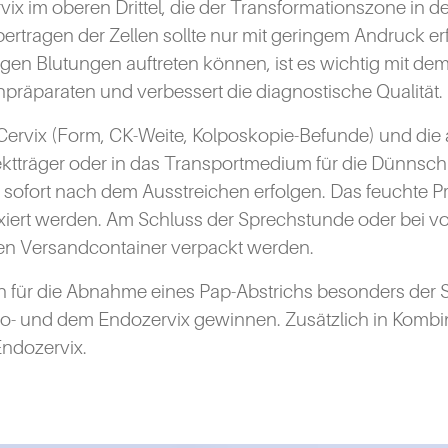
ix im oberen Drittel, die der Transformationszone in de
Übertragen der Zellen sollte nur mit geringem Andruck e
en Blutungen auftreten können, ist es wichtig mit dem 
hpräparaten und verbessert die diagnostische Qualität.
 Cervix (Form, CK-Weite, Kolposkopie-Befunde) und die
ktträger oder in das Transportmedium für die Dünnschic
e sofort nach dem Ausstreichen erfolgen. Das feuchte Pr
iert werden. Am Schluss der Sprechstunde oder bei vol
rten Versandcontainer verpackt werden.
h für die Abnahme eines Pap-Abstrichs besonders der S
o- und dem Endozervix gewinnen. Zusätzlich in Kombina
Endozervix.