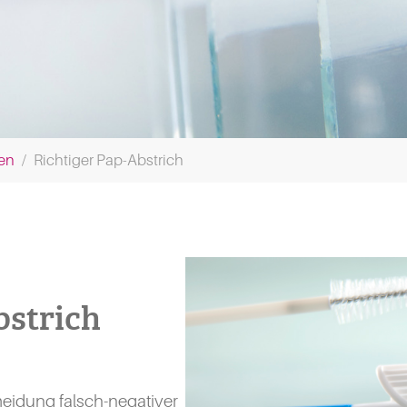
xen
Richtiger Pap-Abstrich
bstrich
meidung falsch-negativer