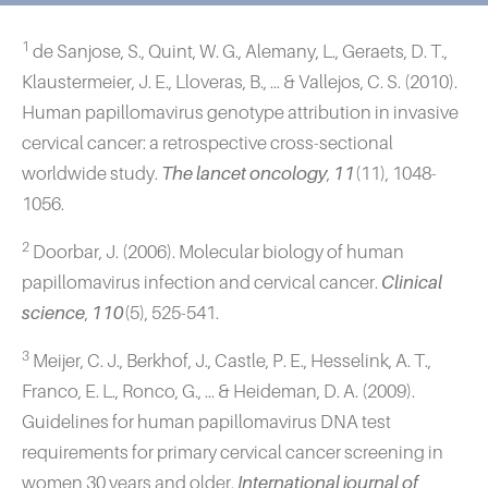
1
de Sanjose, S., Quint, W. G., Alemany, L., Geraets, D. T.,
Klaustermeier, J. E., Lloveras, B., ... & Vallejos, C. S. (2010).
Human papillomavirus genotype attribution in invasive
cervical cancer: a retrospective cross-sectional
worldwide study.
The lancet oncology
,
11
(11), 1048-
1056.
2
Doorbar, J. (2006). Molecular biology of human
papillomavirus infection and cervical cancer.
Clinical
science
,
110
(5), 525-541.
3
Meijer, C. J., Berkhof, J., Castle, P. E., Hesselink, A. T.,
Franco, E. L., Ronco, G., ... & Heideman, D. A. (2009).
Guidelines for human papillomavirus DNA test
requirements for primary cervical cancer screening in
women 30 years and older.
International journal of