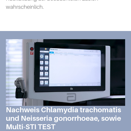
wahrscheinlich.
Nachweis Chlamydia trachomatis
und Neisseria gonorrhoeae, sowie
Multi-STI TEST